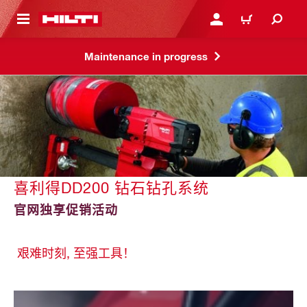
跳转到主页
登录或注册
购物车
Maintenance in progress
喜利得DD200 钻石钻孔系统
官网独享促销活动
艰难时刻, 至强工具！