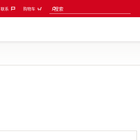
Search suggestions
搜索
联系‎
购物车