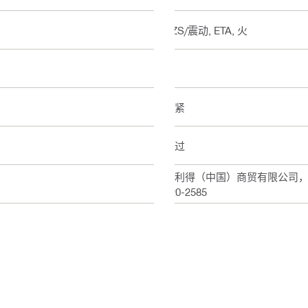
BZS/震动, ETA, 火
是
预紧
通过
喜利得（中国）商贸有限公司，上海
820-2585