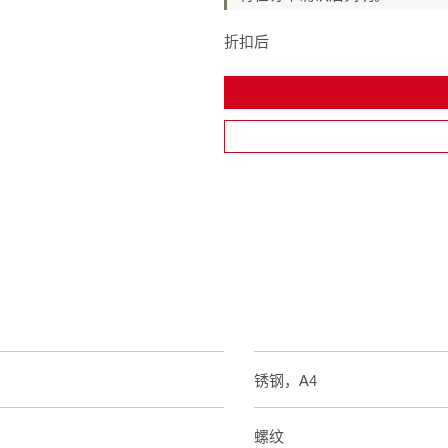
折扣后
不锈钢，A4
外螺纹