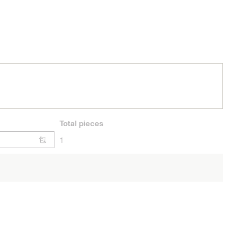
Total
pieces
包
1