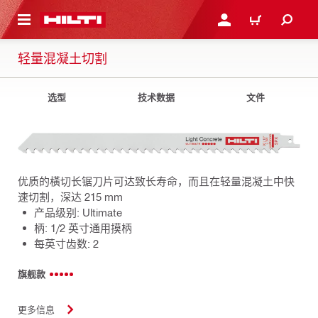
跳转到主页
登录或注册
购物车
轻量混凝土切割
选型
技术数据
文件
优质的橫切长锯刀片可达致长寿命，而且在轻量混凝土中快
速切割，深达 215 mm
产品级别: Ultimate
柄: 1/2 英寸通用摸柄
每英寸齿数: 2
旗舰款
更多信息