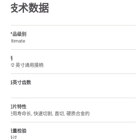
技术数据
产品级别
Ultimate
柄
1/2 英寸通用摸柄
每英寸齿数
2
刀片特性
使用寿命长, 快速切割, 直切, 硬质合金的
质量检验
通过