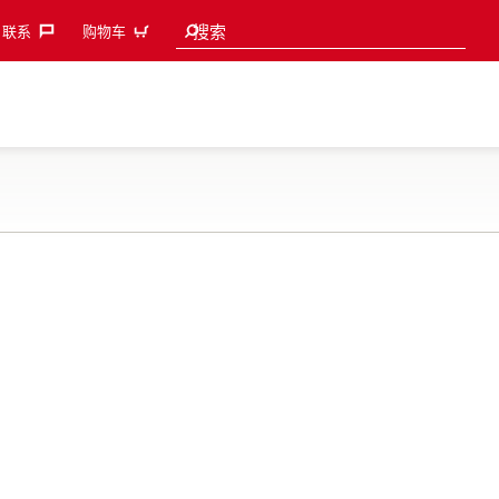
Search suggestions
搜索
联系‎
购物车