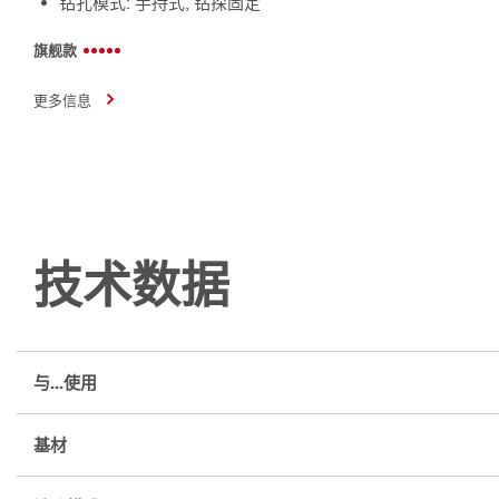
钻孔模式: 手持式, 钻探固定
旗舰款
更多信息
技术数据
与...使用
基材