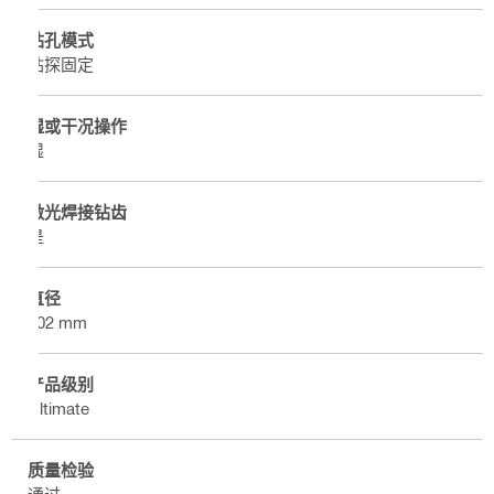
钻孔模式
钻探固定
湿或干况操作
湿
激光焊接钻齿
是
直径
102 mm
产品级别
Ultimate
质量检验