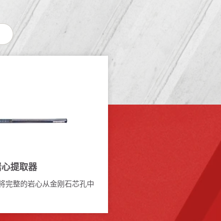
 岩心提取器
将完整的岩心从金刚石芯孔中