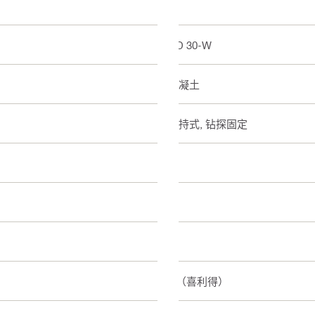
DD 30-W
混凝土
手持式, 钻探固定
湿
否
是
C（喜利得）