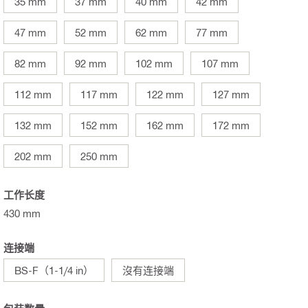
35 mm
37 mm
40 mm
42 mm
47 mm
52 mm
62 mm
77 mm
82 mm
92 mm
102 mm
107 mm
112 mm
117 mm
122 mm
127 mm
132 mm
152 mm
162 mm
172 mm
202 mm
250 mm
工作长度
430 mm
连接端
BS-F（1-1/4 in）
沒有连接端