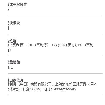
湿或干况操作
湿
更换模块
否
连接端
BI（喜利得）, BL（喜利得）, BS (1-1/4 英寸), BU（喜利
得）
质量检验
通过
进口商信息
喜利得（中国）商贸有限公司，上海浦东新区耀元路58号2
号楼8层，邮编200032，电话：400-820-2585