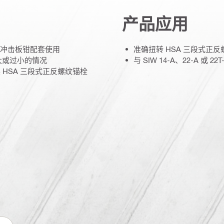
产品应用
T-A 冲击板钳配套使用
准确扭转 HSA 三段式正
大或过小的情况
与 SIW 14-A、22-A 或 
 HSA 三段式正反螺纹锚栓