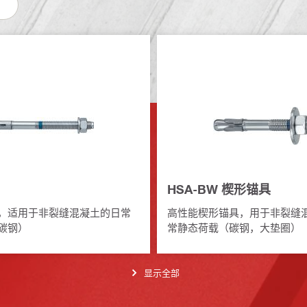
HSA-BW 楔形锚具
，适用于非裂缝混凝土的日常
高性能楔形锚具，用于非裂缝
碳钢）
常静态荷载（碳钢，大垫圈）
显示全部