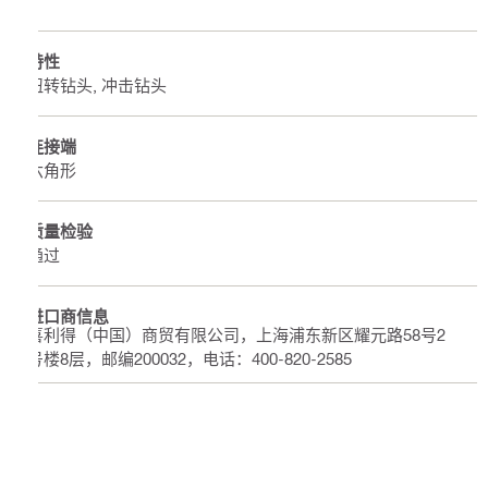
特性
扭转钻头, 冲击钻头
连接端
六角形
质量检验
通过
进口商信息
喜利得（中国）商贸有限公司，上海浦东新区耀元路58号2
号楼8层，邮编200032，电话：400-820-2585