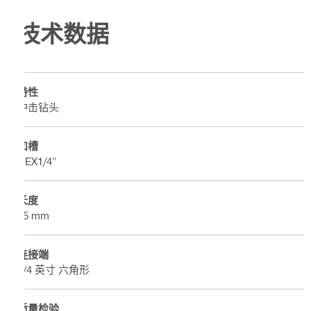
技术数据
特性
冲击钻头
凹槽
HEX1/4"
长度
75 mm
连接端
1/4 英寸 六角形
质量检验