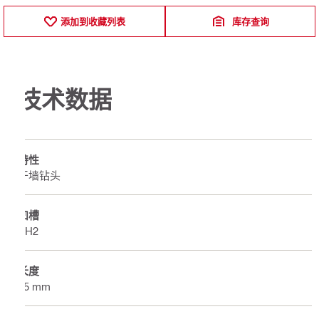
添加到收藏列表
库存查询
技术数据
特性
干墙钻头
凹槽
PH2
长度
25 mm