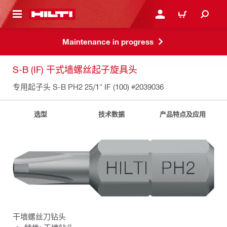
跳转到主页
登录或注册
购物车
Maintenance in progress
S-B (IF) 干式墙螺丝起子旋具头
专用起子头 S-B PH2 25/1" IF (100)
#2039036
选型
技术数据
产品特点及应用
干墙螺丝刀钻头