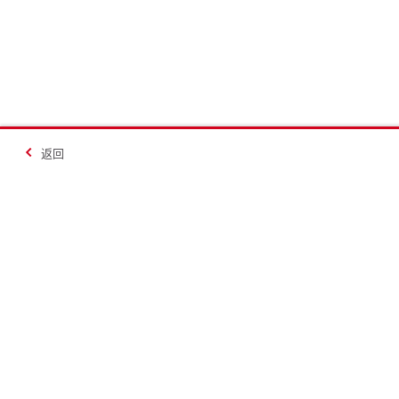
返回
让建造更美好
联系
联系我们