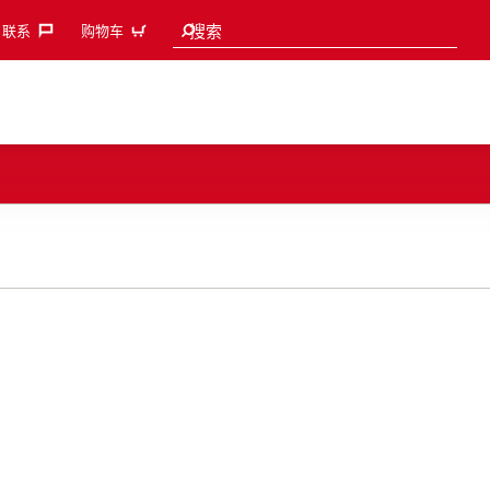
Search suggestions
搜索
联系‎
购物车