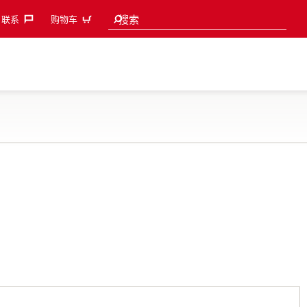
Search suggestions
搜索
联系‎
购物车