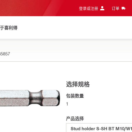
登录或注册
订单
于喜利得
35857
选择规格
包装数量
1
产品选择
Stud holder S-SH BT M10/W1