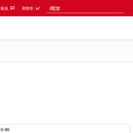
Search suggestions
搜索
联系‎
购物车
0-95