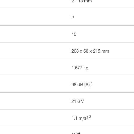
2 - 13 mm
2
15
208 x 68 x 215 mm
1.677 kg
1
98 dB (A)
21.6 V
2
1.1 m/s²