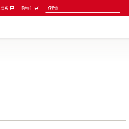
Search suggestions
搜索
联系‎
购物车