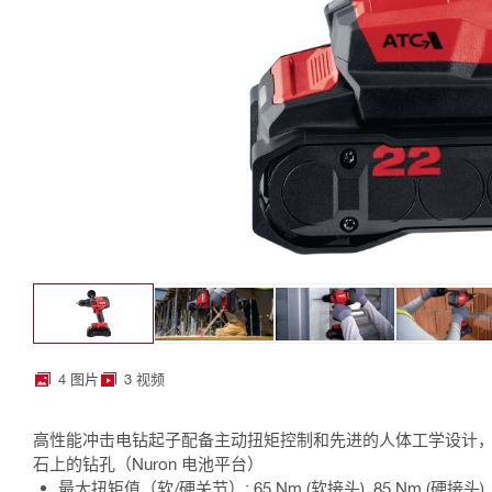
4 图片
3 视频
高性能冲击电钻起子配备主动扭矩控制和先进的人体工学设计
石上的钻孔（Nuron 电池平台）
最大扭矩值（软/硬关节）: 65 Nm (软接头), 85 Nm (硬接头)