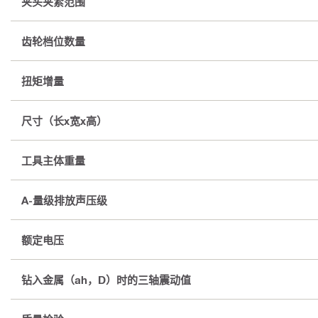
夹头夹紧范围
齿轮档位数量
扭矩增量
尺寸（长x宽x高）
工具主体重量
A-量级排放声压级
额定电压
钻入金属（ah，D）时的三轴震动值