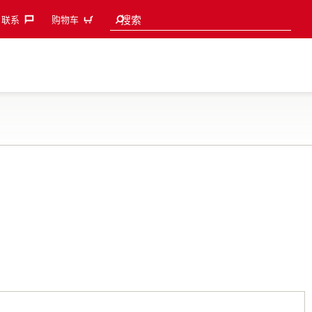
Search suggestions
搜索
联系‎
购物车