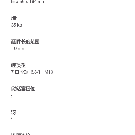
545 x 56 x 164 mm
重量
4.35 kg
紧固件长度范围
0 - 0 mm
弹匣类型
.27 口径短, 6.8/11 M10
自动活塞回位
是
蓝牙
否