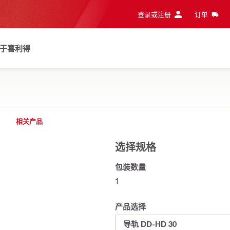
登录或注册
订单
于喜利得
相关产品
选择规格
包装数量
1
产品选择
导轨 DD-HD 30