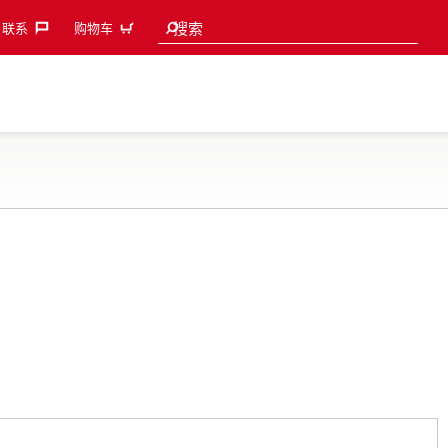
Search suggestions
搜索
联系‎
购物车