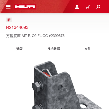
跳转到主页
登录或注册
购物车
新
R21344693
方钢底座 MT-B-O2 FL OC
#2399675
选型
技术数据
文件