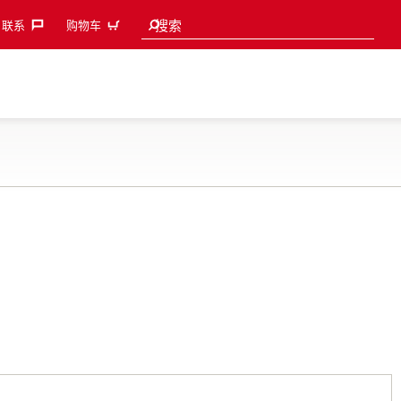
Search suggestions
搜索
联系‎
购物车