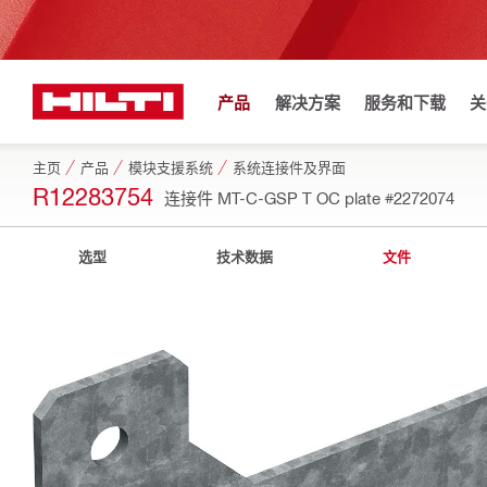
产品
解决方案
服务和下载
关
主页
产品
模块支援系统
系统连接件及界面
R12283754
连接件 MT-C-GSP T OC plate
#2272074
选型
技术数据
文件