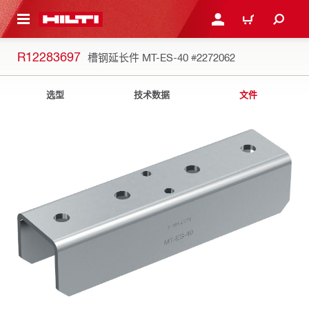
跳转到主页
登录或注册
购物车
R12283697
槽钢延长件 MT-ES-40
#2272062
选型
技术数据
文件