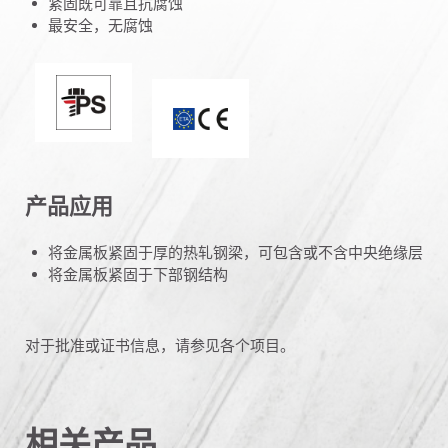
紧固既可靠且抗腐蚀
最安全，无腐蚀
完美密封 / 赛车情报
ETA_CE_Logo_2to1 (3608215)
产品应用
将金属板紧固于厚的热轧钢梁，可包含或不含中央绝缘层
将金属板紧固于下部钢结构
对于批准或证书信息，请参见各个项目。
相关产品