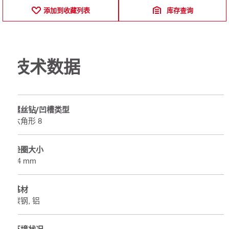
添加到收藏列表
库存查询
技术数据
螺丝钻/凹槽类型
六角形 8
垫圈大小
14 mm
基材
碳钢, 铝
环境状况