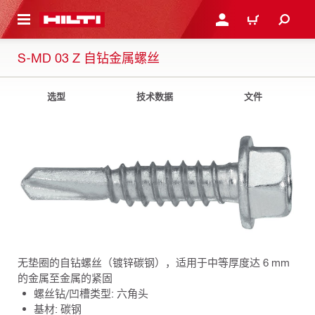
跳转到主页
登录或注册
购物车
S-MD 03 Z 自钻金属螺丝
选型
技术数据
文件
无垫圈的自钻螺丝（镀锌碳钢），适用于中等厚度达 6 mm
的金属至金属的紧固
螺丝钻/凹槽类型: 六角头
基材: 碳钢