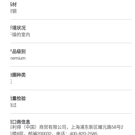
基材
碳钢
环境状况
干燥的室内
产品级别
Premium
垫圈种类
无
质量检验
通过
进口商信息
喜利得（中国）商贸有限公司，上海浦东新区耀元路58号2
号楼8层，邮编200032，电话：400-820-2585