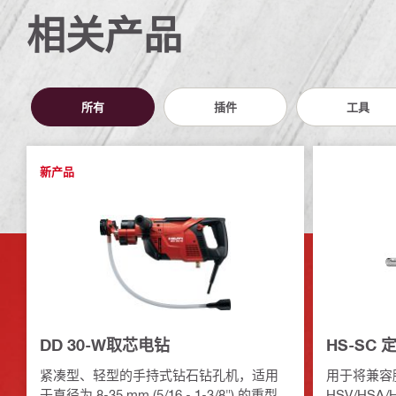
相关产品
所有
插件
工具
新产品
DD 30-W取芯电钻
HS-SC
紧凑型、轻型的手持式钻石钻孔机，适用
用于将兼容
于直径为 8-35 mm (5/16 - 1-3/8") 的重型
HSV/HSA