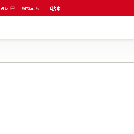
Search suggestions
搜索
联系‎
购物车