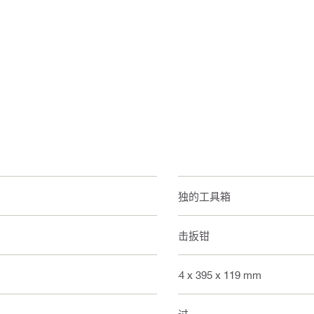
单独的工具箱
冲击扳钳
444 x 395 x 119 mm
通过