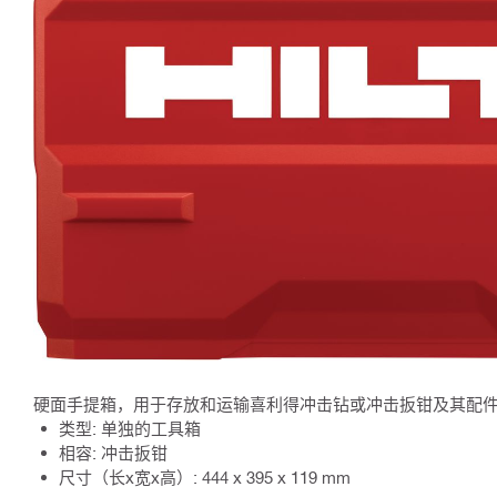
硬面手提箱，用于存放和运输喜利得冲击钻或冲击扳钳及其配
类型: 单独的工具箱
相容: 冲击扳钳
尺寸（长x宽x高）: 444 x 395 x 119 mm