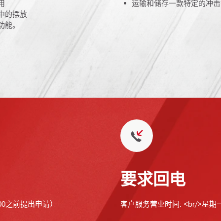
用
运输和储存一款特定的冲击
中的摆放
功能。
要求回电
00之前提出申请）
客户服务营业时间: <br/>星期一至