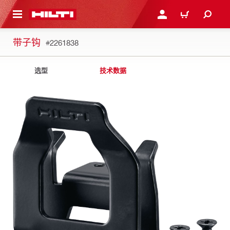
跳转到主页
登录或注册
购物车
带子钩
#2261838
选型
技术数据