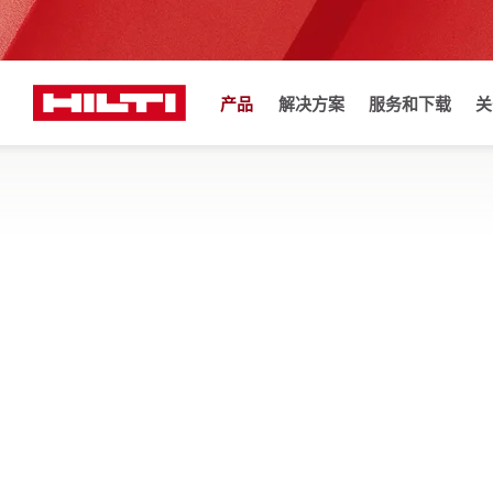
产品
解决方案
服务和下载
关
主页
产品
电动工具
电镐
购买
了解更多
了解我们的轧碎机设计，如何可以在重型混凝土拆毁和凿钻和
筛选
TE 1000
重置筛选
地板拆毁锤及电镐