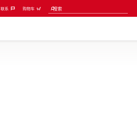
Search suggestions
搜索
联系‎
购物车
4 产品
对比
详情
多功能充电式电镐，用于地面拆除或剔凿