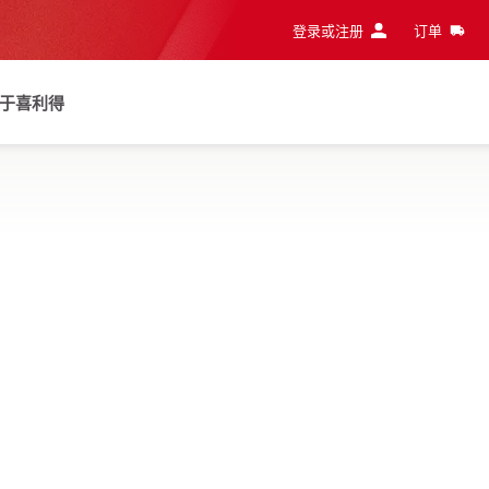
登录或注册
订单
于喜利得
应用上，达到更高生产率，并减少振动与灰尘曝露
NURON
-22 TE-S 充电式凿破锤
NURON
工作方向
地板, 墙