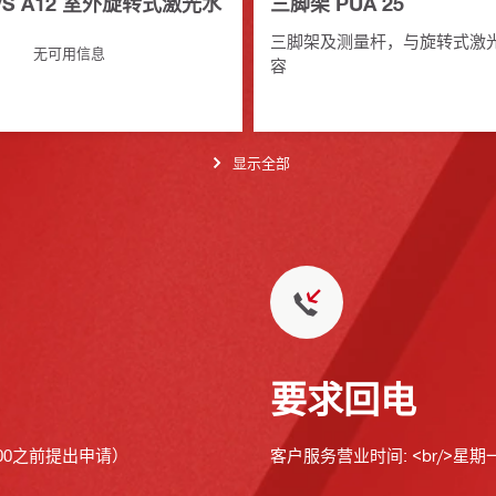
HVS A12 室外旋转式激光水
三脚架 PUA 25
三脚架及测量杆，与旋转式激
无可用信息
容
显示全部
要求回电
00之前提出申请）
客户服务营业时间: <br/>星期一至