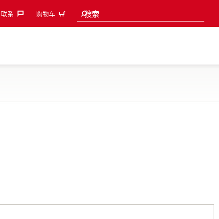
Search suggestions
搜索
联系‎
购物车